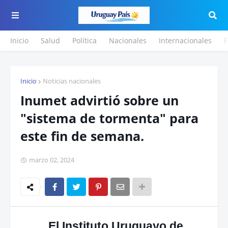
Inicio
Salud
Política
Nacionales
Internacionales
F
Inicio
Noticias nacionales
Inumet advirtió sobre un
"sistema de tormenta" para
este fin de semana.
marzo 02, 2024
El Instituto Uruguayo de