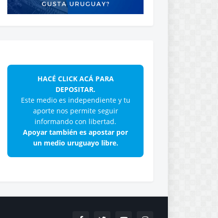
HACÉ CLICK ACÁ PARA
DEPOSITAR.
Este medio es independiente y tu
aporte nos permite seguir
informando con libertad.
Apoyar también es apostar por
un medio uruguayo libre.