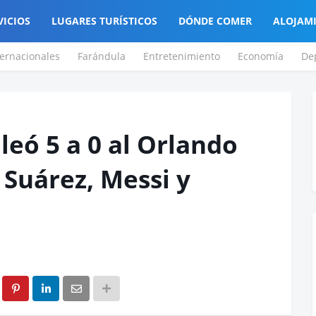
VICIOS
LUGARES TURÍSTICOS
DÓNDE COMER
ALOJAM
ternacionales
Farándula
Entretenimiento
Economía
De
leó 5 a 0 al Orlando
 Suárez, Messi y