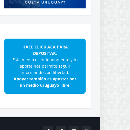
HACÉ CLICK ACÁ PARA
DEPOSITAR.
Este medio es independiente y tu
aporte nos permite seguir
informando con libertad.
Apoyar también es apostar por
un medio uruguayo libre.