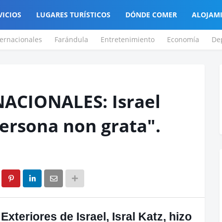
VICIOS
LUGARES TURÍSTICOS
DÓNDE COMER
ALOJAM
ternacionales
Farándula
Entretenimiento
Economía
De
ACIONALES: Israel
persona non grata".
xteriores de Israel, Isral Katz, hizo