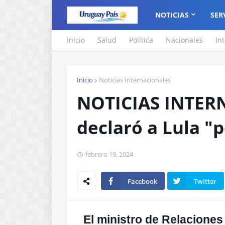
NOTICIAS
SER
Inicio
Salud
Política
Nacionales
In
Inicio
Noticias Internacionales
NOTICIAS INTERN
declaró a Lula "
febrero 19, 2024
Facebook
Twitter
El ministro de Relaciones E