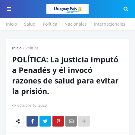
Inicio
Salud
Política
Nacionales
Internacionales
F
Inicio
Política
POLÍTICA: La justicia imputó
a Penadés y él invocó
razones de salud para evitar
la prisión.
octubre 10, 2023