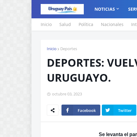
NOTICIAS
SER
Inicio
Salud
Política
Nacionales
In
Inicio
Deportes
DEPORTES: VUEL
URUGUAYO.
octubre 03, 2023
Facebook
Twitter
Se levanta el pa