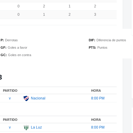
0
2
1
2
4
0
1
2
3
5
P:
Derrotas
DIF:
Diferencia de puntos
GF:
Goles a favor
PTS:
Puntos
GC:
Goles en contra
3
PARTIDO
HORA
v
Nacional
8:00 PM
PARTIDO
HORA
v
La Luz
8:00 PM