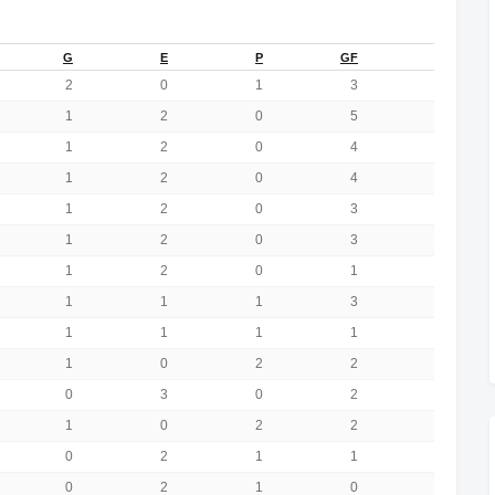
G
E
P
GF
GC
2
0
1
3
2
1
2
0
5
2
1
2
0
4
3
1
2
0
4
3
1
2
0
3
2
1
2
0
3
2
1
2
0
1
0
1
1
1
3
3
1
1
1
1
1
1
0
2
2
2
0
3
0
2
2
1
0
2
2
5
0
2
1
1
2
0
2
1
0
1