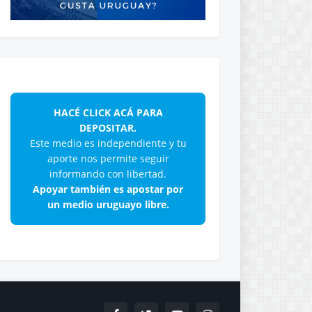
HACÉ CLICK ACÁ PARA
DEPOSITAR.
Este medio es independiente y tu
aporte nos permite seguir
informando con libertad.
Apoyar también es apostar por
un medio uruguayo libre.