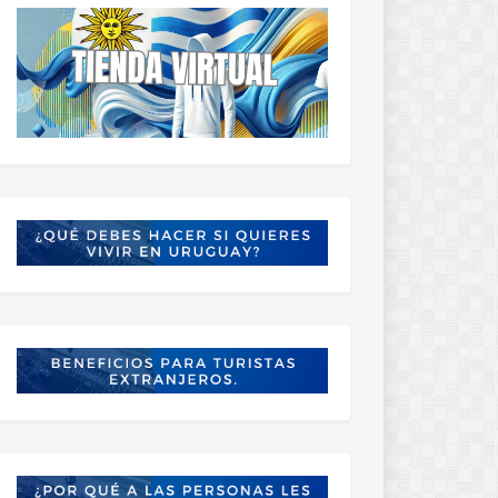
TV
LOCATION
Alberto Suppici, Colonia del Sacramento, Uruguay
Estadio Municipal Parque Artigas, Las Piedras, Uruguay
Estadio Luis Tróccoli, Montevideo, Uruguay