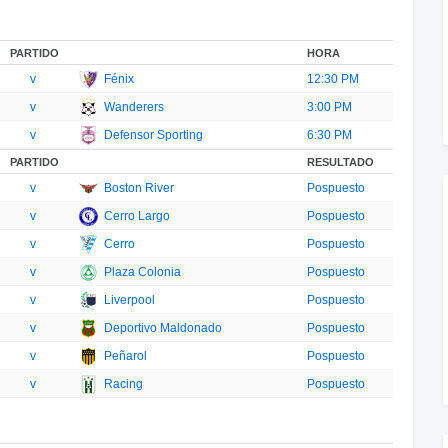
PARTIDO
HORA
v
Fénix
12:30 PM
v
Wanderers
3:00 PM
v
Defensor Sporting
6:30 PM
PARTIDO
RESULTADO
v
Boston River
Pospuesto
v
Cerro Largo
Pospuesto
v
Cerro
Pospuesto
v
Plaza Colonia
Pospuesto
v
Liverpool
Pospuesto
v
Deportivo Maldonado
Pospuesto
v
Peñarol
Pospuesto
v
Racing
Pospuesto