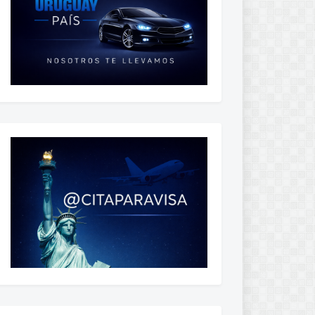
TV
LOCATION
Estadio Antonio Ubilla, Melo, Uruguay
Estadio Belvedere, Montevideo, Uruguay
Estadio Campeón del Siglo, Montevideo, Uruguay
LOCATION
ASIS
Jardines Del Hipódromo, Montevideo, Uruguay
N/A
Luis Franzini, Montevideo, Uruguay
N/A
Parque Capurro, Montevideo, Uruguay
N/A
Estadio del Parque Liebig's, Fray Bentos, Uruguay
N/A
Estadio Centenario, Montevideo, Uruguay
N/A
Gran Parque Central, Montevideo, Uruguay
N/A
Parque Saroldi, Montevideo, Uruguay
N/A
Parque Alfredo Victor Viera, Montevideo, Uruguay
N/A