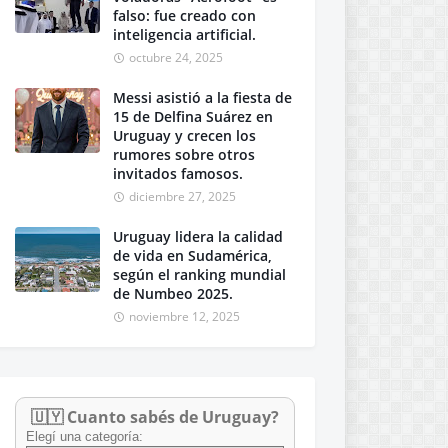
falso: fue creado con
inteligencia artificial.
DIF
PTS
octubre 24, 2025
+1
6
Messi asistió a la fiesta de
+3
5
15 de Delfina Suárez en
+1
Uruguay y crecen los
5
rumores sobre otros
+1
5
invitados famosos.
+1
5
diciembre 27, 2025
+1
5
Uruguay lidera la calidad
+1
5
de vida en Sudamérica,
según el ranking mundial
0
4
de Numbeo 2025.
0
4
noviembre 12, 2025
0
3
0
3
-3
3
🇺🇾 Cuanto sabés de Uruguay?
-1
2
Elegí una categoría:
-1
2