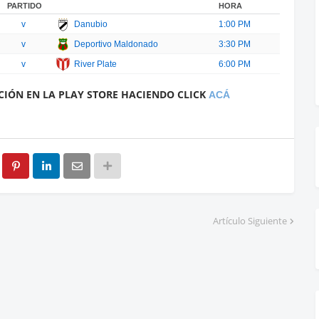
PARTIDO
HORA
v
Danubio
1:00 PM
v
Deportivo Maldonado
3:30 PM
v
River Plate
6:00 PM
CIÓN EN LA PLAY STORE HACIENDO CLICK
ACÁ
Artículo Siguiente