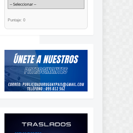
-2
2
-2
1
Puntaje: 0
TV
LOCATION
Estadio Centenario, Montevideo, Uruguay
TV
LOCATION
Estadio Centenario, Montevideo, Uruguay