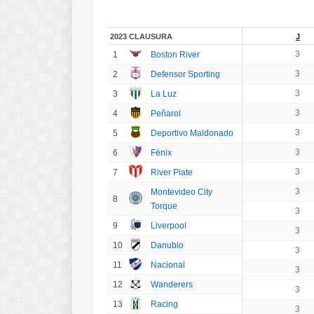
2023 CLAUSURA
J
3
1
Boston River
3
2
Defensor Sporting
3
3
La Luz
3
4
Peñarol
3
5
Deportivo Maldonado
3
6
Fénix
3
7
River Plate
3
Montevideo City
8
Torque
3
9
Liverpool
3
10
Danubio
3
11
Nacional
3
12
Wanderers
3
13
Racing
3