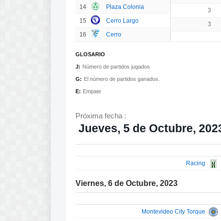
14
Plaza Colonia
3
15
Cerro Largo
3
16
Cerro
GLOSARIO
J:
Número de partidos jugados
G:
El número de partidos ganados.
E:
Empate
Próxima fecha :
Jueves, 5 de Octubre, 202
Racing
Viernes, 6 de Octubre, 2023
Montevideo City Torque