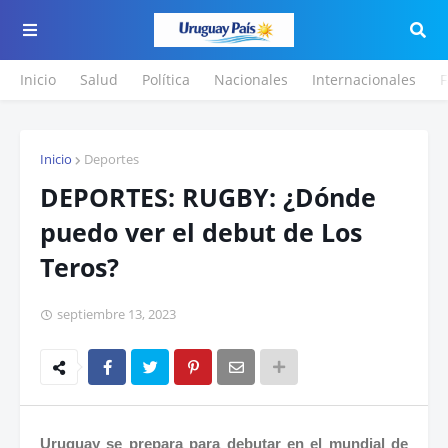
Inicio
Salud
Política
Nacionales
Internacionales
F
Inicio
Deportes
DEPORTES: RUGBY: ¿Dónde
puedo ver el debut de Los
Teros?
septiembre 13, 2023
Uruguay se prepara para debutar en el mundial de