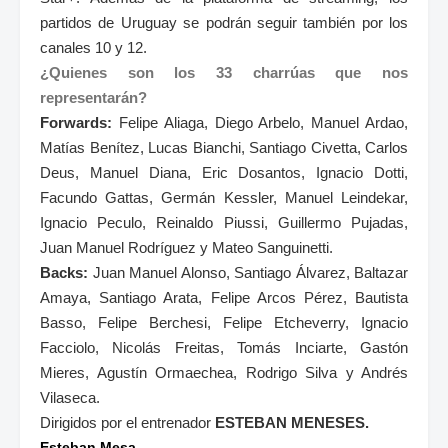
partidos de Uruguay se podrán seguir también por los
canales 10 y 12.
¿Quienes son los 33 charrúas que nos
representarán?
F
orwards:
Felipe Aliaga, Diego Arbelo, Manuel Ardao,
Matías Benítez, Lucas Bianchi, Santiago Civetta, Carlos
Deus, Manuel Diana, Eric Dosantos, Ignacio Dotti,
Facundo Gattas, Germán Kessler, Manuel Leindekar,
Ignacio Peculo, Reinaldo Piussi, Guillermo Pujadas,
Juan Manuel Rodríguez y Mateo Sanguinetti.
B
acks:
Juan Manuel Alonso
, Santiago Álvarez, Baltazar
Amaya, Santiago Arata, Felipe Arcos Pérez, Bautista
Basso, Felipe Berchesi, Felipe Etcheverry, Ignacio
Facciolo, Nicolás Freitas, Tomás Inciarte, Gastón
Mieres, Agustín Ormaechea, Rodrigo Silva y Andrés
Vilaseca.
Dirigidos por el entrenador
ESTEBAN MENESES.
Esteban Mesa